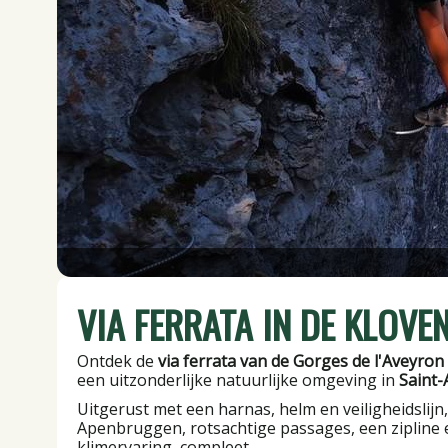
VIA FERRATA IN DE KLOVE
Ontdek de
via ferrata van de Gorges de l'Aveyron
een uitzonderlijke natuurlijke omgeving in
Saint-
Uitgerust met een harnas, helm en veiligheidslijn
Apenbruggen, rotsachtige passages, een zipline e
klimervaring, compleet.