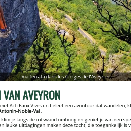
Via ferrata dans les Gorges de l'Aveyron
N VAN AVEYRON
met Acti Eaux Vives en beleef een avontuur dat wandelen, k
Antonin-Noble-Val
.
, klim je langs de rotswand omhoog en geniet je van een spect
n leuke uitdagingen maken deze tocht, die toegankelijk is 