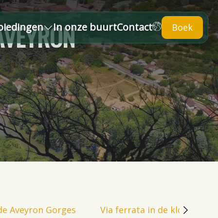
 AVEYRON
biedingen
In onze buurt
Contact
Boek
n de Aveyron Gorges
Via ferrata in de kloven van