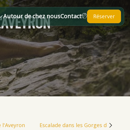
L'AVEYRON
Autour de chez nous
Contact
Réserver
e l'Aveyron
Escalade dans les Gorges de l'Aveyr