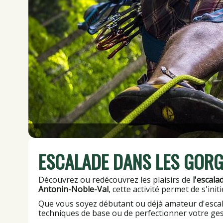
ESCALADE DANS LES GORG
Découvrez ou redécouvrez les plaisirs de
l'escala
Antonin-Noble-Val
, cette activité permet de s'in
Que vous soyez débutant ou déjà amateur d'escalad
techniques de base ou de perfectionner votre ges